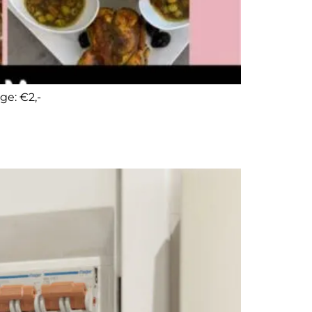
ge: €2,-