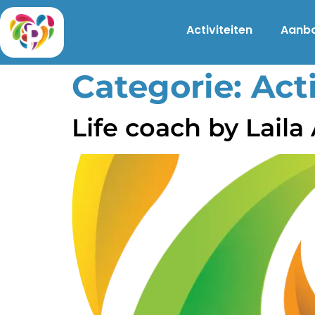
Activiteiten
Aanb
Categorie:
Acti
Life coach by Lail