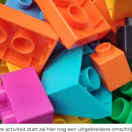
eze activiteit start zal hier nog een uitgebreidere omschr