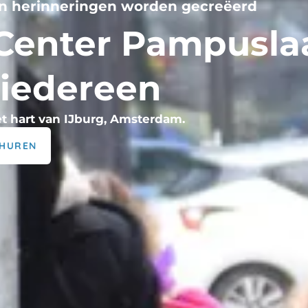
 iedereen
t hart van IJburg, Amsterdam.
 HUREN