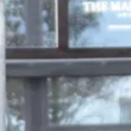
n herinneringen worden gecreëerd
Center Pampusla